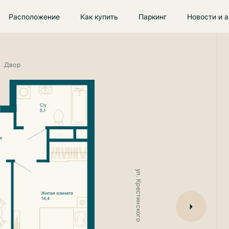
Расположение
Как купить
Паркинг
Новости и 
Двор
Продана
ул. Крестинского
ул. 8 Марта