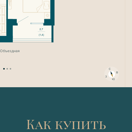
Продана
Продана
. Объездная
Продана
с
в
з
ю
Как купить