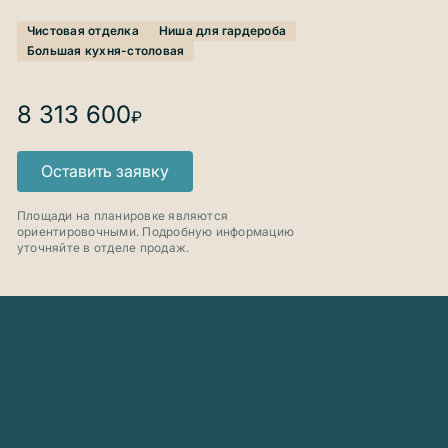
Чистовая отделка
Ниша для гардероба
Большая кухня-столовая
Продана
8 313 600
₽
Оставить заявку
ул. Объездная
Продана
Продана
Площади на планировке являются
ориентировочными. Подробную информацию
уточняйте в отделе продаж.