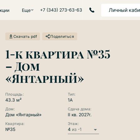
Личный каби
+7 (343) 273-63-63
акции
Еще
Скачать pdf
Поделиться
Двор
1-к квартира №35
– Дом
«Янтарный»
Площадь:
Тип:
43.3 м²
1A
ул. Крестинского
Дом:
Сдача дома:
Дом «Янтарный»
II кв. 2027г.
Квартира:
Этаж:
№35
4
из -1
Продана