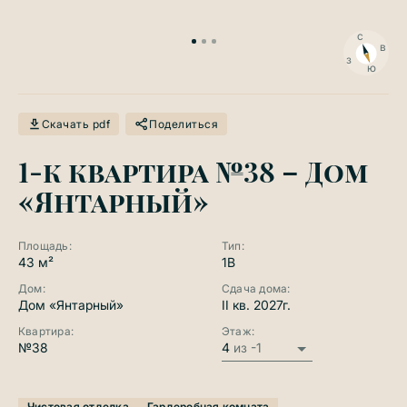
П
с
в
з
ю
Скачать pdf
Поделиться
1-к квартира №38 – Дом
«Янтарный»
Площадь:
Тип:
43 м²
1B
Дом:
Сдача дома:
Дом «Янтарный»
II кв. 2027г.
Квартира:
Этаж:
№38
4
из -1
Чистовая отделка
Гардеробная комната