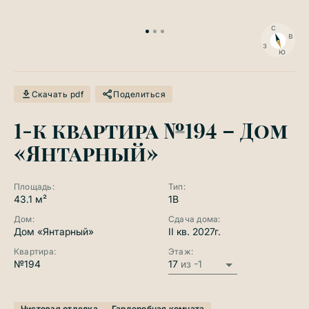
с
в
з
ю
Скачать pdf
Поделиться
1-к квартира №194 – Дом
«Янтарный»
Площадь:
Тип:
43.1 м²
1B
Дом:
Сдача дома:
Дом «Янтарный»
II кв. 2027г.
Квартира:
Этаж:
№194
17
из -1
Чистовая отделка
Гардеробная комната