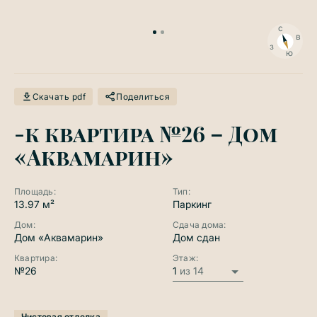
с
в
з
ю
Скачать pdf
Поделиться
-к квартира №26 – Дом
«Аквамарин»
Площадь:
Тип:
13.97 м²
Паркинг
Дом:
Сдача дома:
Дом «Аквамарин»
Дом сдан
Квартира:
Этаж:
№26
1
из 14
Чистовая отделка