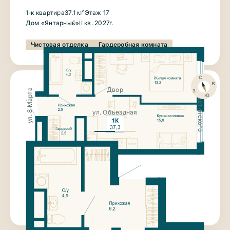
1-к квартира
37.1 м²
Этаж 17
Дом «Янтарный»
II кв. 2027г.
Чистовая отделка
Гардеробная комната
с
ул. Крестинского
в
з
Двор
ул. 8 Марта
ю
ул. Объездная
7 982 200
₽
1-к квартира
37.3 м²
Этаж 19
Дом «Янтарный»
II кв. 2027г.
Чистовая отделка