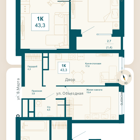
8 270 300
₽
1-к квартира
43.3 м²
Этаж 2
Дом «Янтарный»
II кв. 2027г.
Чистовая отделка
Ниша для гардероба
Большая кухня-столовая
с
ул. Крестинского
в
з
Двор
ул. 8 Марта
ю
ул. Объездная
8 270 300
₽
1-к квартира
43.3 м²
Этаж 2
Дом «Янтарный»
II кв. 2027г.