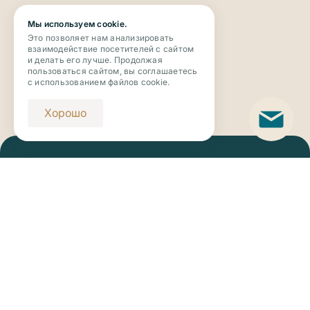
Мы используем cookie.
Это позволяет нам анализировать
взаимодействие посетителей с сайтом
и делать его лучше. Продолжая
пользоваться сайтом, вы соглашаетесь
с использованием файлов cookie.
Хорошо
Телефон
+7 (343) 273-63-63
Email
novaya_botanika@riviera-invest.ru
Застройщик: ООО «Ривьера Инвест Екатеринбург»