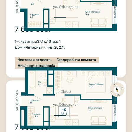
ул. Крестинского
ул. 8 Марта
ул. Объездная
7 605 500
₽
1-к квартира
37.1 м²
Этаж 1
Дом «Янтарный»
II кв. 2027г.
Чистовая отделка
Гардеробная комната
Ниша для гардероба
с
ул. Крестинского
в
з
Двор
ул. 8 Марта
ю
ул. Объездная
7 902 300
₽