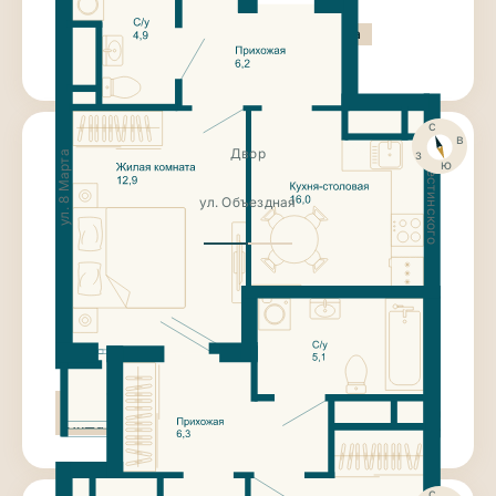
Чистовая отделка
Гардеробная комната
Большая кухня-столовая
с
ул. Крестинского
в
з
Двор
ул. 8 Марта
ю
ул. Объездная
8 300 000
₽
1-к квартира
41.5 м²
Этаж 19
Дом «Янтарный»
II кв. 2027г.
Чистовая отделка
Гардеробная комната
Ниша для гардероба
с