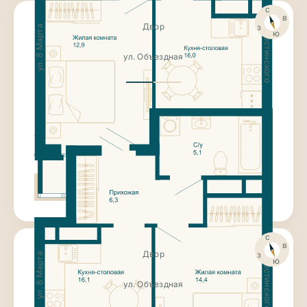
с
ул. Крестинского
в
з
Двор
ул. 8 Марта
ю
ул. Объездная
8 258 500
₽
1-к квартира
41.5 м²
Этаж 17
Дом «Янтарный»
II кв. 2027г.
Чистовая отделка
Гардеробная комната
Ниша для гардероба
с
ул. Крестинского
в
з
Двор
ул. 8 Марта
ю
ул. Объездная