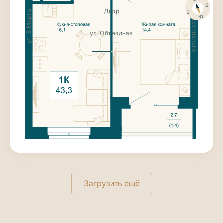
ул. Крестинского
в
з
Двор
ул. 8 Марта
ю
ул. Объездная
8 313 600
₽
1-к квартира
43.3 м²
Этаж 4
Дом «Янтарный»
II кв. 2027г.
Чистовая отделка
Ниша для гардероба
Большая кухня-столовая
Загрузить ещё