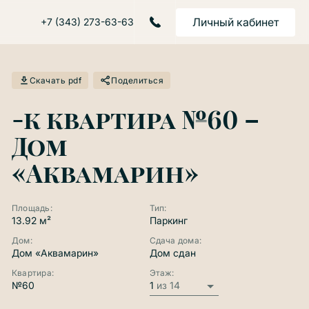
Личный кабинет
+7 (343) 273-63-63
Скачать pdf
Поделиться
-к квартира №60 –
Дом
«Аквамарин»
Площадь:
Тип:
13.92 м²
Паркинг
Дом:
Сдача дома:
Дом «Аквамарин»
Дом сдан
Квартира:
Этаж:
№60
1
из 14