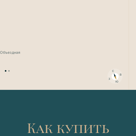
. Объездная
с
в
з
ю
Как купить