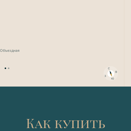
. Объездная
с
в
з
ю
Как купить