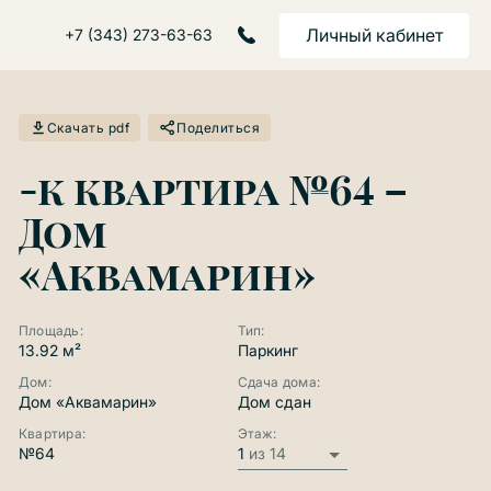
Личный кабинет
+7 (343) 273-63-63
Скачать pdf
Поделиться
-к квартира №64 –
Дом
«Аквамарин»
Площадь:
Тип:
13.92 м²
Паркинг
Дом:
Сдача дома:
Дом «Аквамарин»
Дом сдан
Квартира:
Этаж:
№64
1
из 14