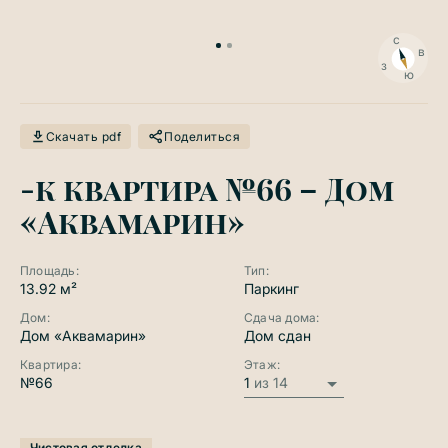
с
в
з
ю
Скачать pdf
Поделиться
-к квартира №66 – Дом
«Аквамарин»
Площадь:
Тип:
13.92 м²
Паркинг
Дом:
Сдача дома:
Дом «Аквамарин»
Дом сдан
Квартира:
Этаж:
№66
1
из 14
Чистовая отделка