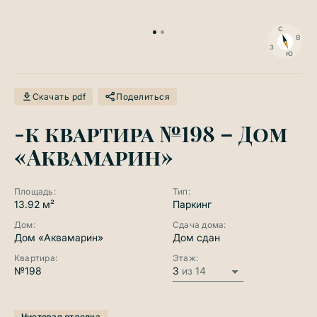
с
в
з
ю
Скачать pdf
Поделиться
-к квартира №198 – Дом
«Аквамарин»
Площадь:
Тип:
13.92 м²
Паркинг
Дом:
Сдача дома:
Дом «Аквамарин»
Дом сдан
Квартира:
Этаж:
№198
3
из 14
Чистовая отделка