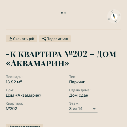
с
в
з
ю
Скачать pdf
Поделиться
-к квартира №202 – Дом
«Аквамарин»
Площадь:
Тип:
13.92 м²
Паркинг
Дом:
Сдача дома:
Дом «Аквамарин»
Дом сдан
Квартира:
Этаж:
№202
3
из 14
Чистовая отделка