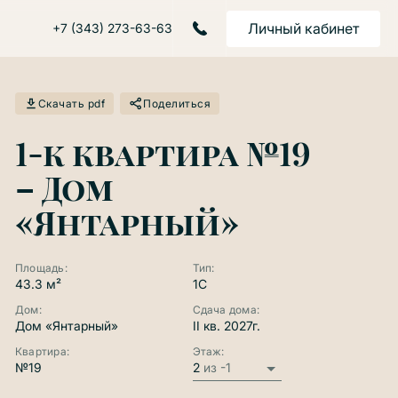
Личный кабинет
+7 (343) 273-63-63
Скачать pdf
Поделиться
Двор
1-к квартира №19
– Дом
«Янтарный»
Площадь:
Тип:
43.3 м²
1C
ул. Крестинского
Дом:
Сдача дома:
Дом «Янтарный»
II кв. 2027г.
Квартира:
Этаж:
№19
2
из -1