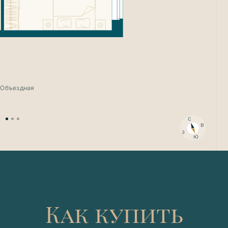
Продана
Продана
. Объездная
с
в
з
ю
Как купить