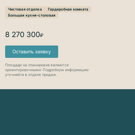
Чистовая отделка
Гардеробная комната
Большая кухня-столовая
Продана
8 270 300
₽
Оставить заявку
ул. Объездная
Продана
Площади на планировке являются
ориентировочными. Подробную информацию
уточняйте в отделе продаж.