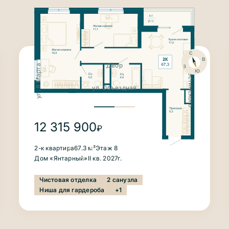
с
ул. Крестинского
в
з
Двор
ул. 8 Марта
ю
ул. Объездная
12 315 900
₽
2-к квартира
67.3 м²
Этаж 8
Дом «Янтарный»
II кв. 2027г.
Чистовая отделка
2 санузла
Ниша для гардероба
+1