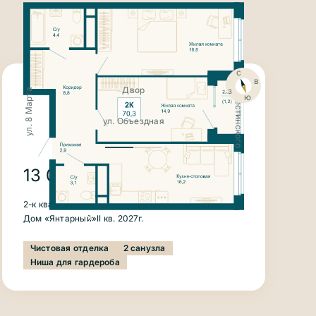
с
ул. Крестинского
в
з
Двор
ул. 8 Марта
ю
ул. Объездная
13 075 800
₽
2-к квартира
70.3 м²
Этаж 8
Дом «Янтарный»
II кв. 2027г.
Чистовая отделка
2 санузла
Ниша для гардероба