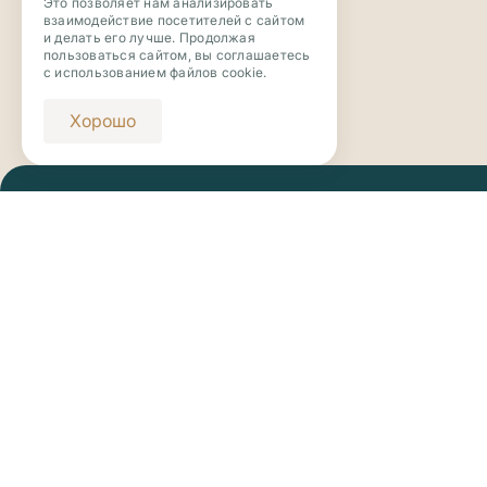
Это позволяет нам анализировать
взаимодействие посетителей с сайтом
и делать его лучше. Продолжая
пользоваться сайтом, вы соглашаетесь
с использованием файлов cookie.
Хорошо
Централ
г. Екате
График 
Пн-Пт: 1
Сб: 11:0
Телефон
+7 (343) 273-63-63
Вс: вых
Email
novaya_botanika@riviera-invest.ru
Застройщик: ООО «Ривьера Инвест
Екатеринбург»
Юридический адрес: 620130, . Екатеринбург.
Ул. Степана Разина, д. 107Б, офис 4.
ИНН 6670433184 ОГРН 1169658022280