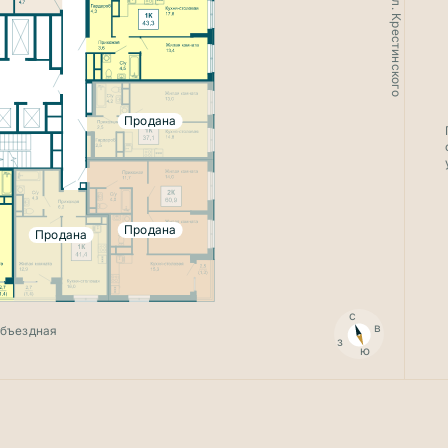
ул. Крестинского
Продана
Продана
Продана
с
в
Объездная
з
ю