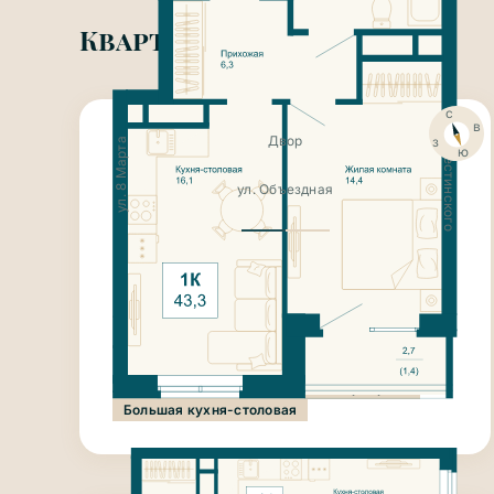
Квартиры в продаже
с
ул. Крестинского
в
з
Двор
ул. 8 Марта
ю
ул. Объездная
8 400 200
₽
1-к квартира
43.3 м²
Этаж 8
Дом «Янтарный»
II кв. 2027г.
Чистовая отделка
Ниша для гардероба
Большая кухня-столовая