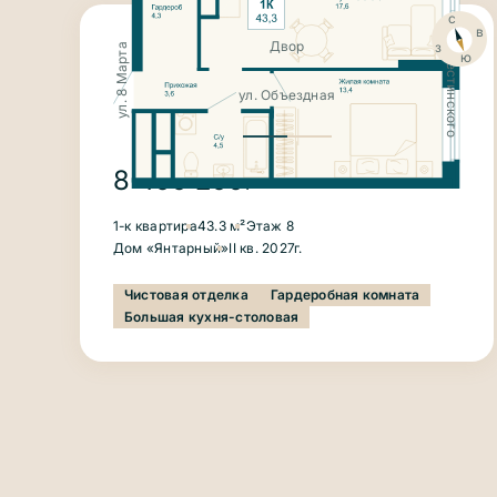
с
ул. Крестинского
в
з
Двор
ул. 8 Марта
ю
ул. Объездная
8 400 200
₽
1-к квартира
43.3 м²
Этаж 8
Дом «Янтарный»
II кв. 2027г.
Чистовая отделка
Гардеробная комната
Большая кухня-столовая