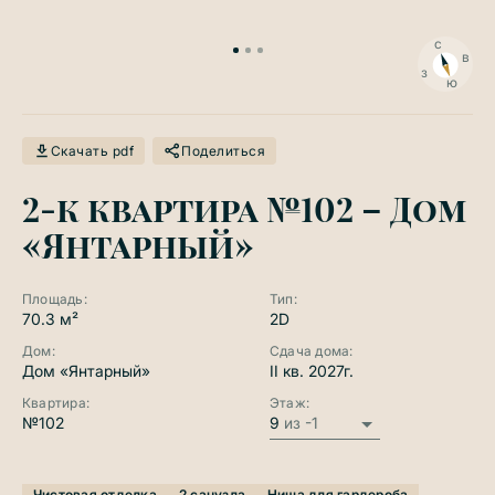
П
с
в
з
ю
Скачать pdf
Поделиться
2-к квартира №102 – Дом
«Янтарный»
Площадь:
Тип:
70.3 м²
2D
Дом:
Сдача дома:
Дом «Янтарный»
II кв. 2027г.
Квартира:
Этаж:
№102
9
из -1
Чистовая отделка
2 санузла
Ниша для гардероба