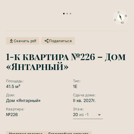
с
в
з
ю
Скачать pdf
Поделиться
1-к квартира №226 – Дом
«Янтарный»
Площадь:
Тип:
41.5 м²
1E
Дом:
Сдача дома:
Дом «Янтарный»
II кв. 2027г.
Квартира:
Этаж:
№226
20
из -1
Чистовая отделка
Гардеробная комната